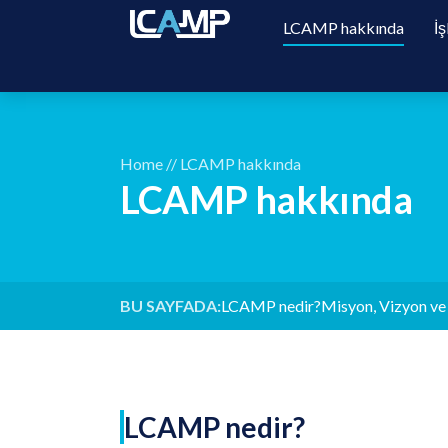
LCAMP hakkında
İş
Home
//
LCAMP hakkında
LCAMP hakkında
BU SAYFADA:
LCAMP nedir?
Misyon, Vizyon v
LCAMP nedir?