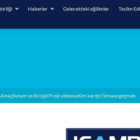
birliği
Haberler
Gelecekteki eğilimler
Teslim Ed
e Amaç
Sunum ve Broşür
Proje videosu
Kim karıştı
Temasa geçmek