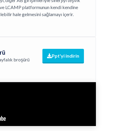
i, diğer AB girişimleriyle sinerjiyi teşvik
 ve LCAMP platformunun kendi kendine
lebilir hale gelmesini sağlamayı içerir.
rü
Ppt'yi indirin
ayfalık broşürü