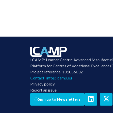
LCAMP: Learner Centric Advanced Manufactur
Platform for Centres of Vocational Excellence (
Project reference: 101056032
Contact:
info@lcamp.eu
Privacy policy
Report an issue
Sign up to Newsletters