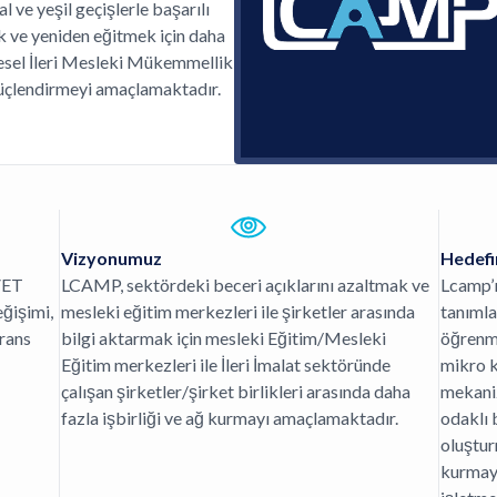
l ve yeşil geçişlerle başarılı
ek ve yeniden eğitmek için daha
gesel İleri Mesleki Mükemmellik
üçlendirmeyi amaçlamaktadır.
Vizyonumuz
Hedefi
VET
LCAMP, sektördeki beceri açıklarını azaltmak ve
Lcamp’ı
eğişimi,
mesleki eğitim merkezleri ile şirketler arasında
tanımla
erans
bilgi aktarmak için mesleki Eğitim/Mesleki
öğrenme
Eğitim merkezleri ile İleri İmalat sektöründe
mikro k
çalışan şirketler/şirket birlikleri arasında daha
mekaniz
fazla işbirliği ve ağ kurmayı amaçlamaktadır.
odaklı 
oluştur
kurmayı