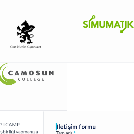
var? LCAMP
İletişim formu
işbirliği yapmanıza
Tam adı