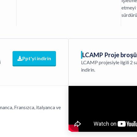
işletmey
etmeyi
sürdürü
LCAMP Proje broşü
Ppt'yi indirin
i
LCAMP projesiyle ilgili 2 s
indirin.
manca, Fransızca, italyanca ve