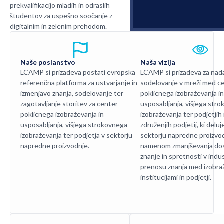
prekvalifikacijo mladih in odraslih
študentov za uspešno soočanje z
digitalnim in zelenim prehodom.
Naše poslanstvo
Naša vizija
LCAMP si prizadeva postati evropska
LCAMP si prizadeva za nada
referenčna platforma za ustvarjanje in
sodelovanje v mreži med c
izmenjavo znanja, sodelovanje ter
poklicnega izobraževanja in
zagotavljanje storitev za center
usposabljanja, višjega str
poklicnega izobraževanja in
izobraževanja ter podjetjih 
usposabljanja, višjega strokovnega
združenjih podjetij, ki deluj
izobraževanja ter podjetja v sektorju
sektorju napredne proizvod
napredne proizvodnje.
namenom zmanjševanja do
znanje in spretnosti v indust
prenosu znanja med izobra
institucijami in podjetji.