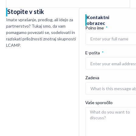
Stopite v stik
Kontaktni
Imate vprašanje, predlog, ali idejo za
obrazec
partnerstvo? Tukaj smo, da vam
Polno ime
pomagamo povezati se, sodelovati in
raziskati priložnosti znotraj skupnosti
LCAMP.
E-pošta
Zadeva
Vaše sporočilo