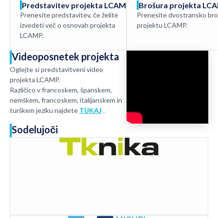
Predstavitev projekta LCAMP
Brošura projekta LC
Prenos
Prenesite predstavitev, če želite
Prenesite dvostransko bro
PPT
izvedeti več o osnovah projekta
projektu LCAMP.
LCAMP.
Videoposnetek projekta
Oglejte si predstavitveni video
projekta LCAMP.
Različico v francoskem, španskem,
nemškem, francoskem, italijanskem in
turškem jeziku najdete
TUKAJ
.
Sodelujoči