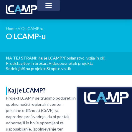
Home
//
O LCAMP-u
O LCAMP-u
NA TEJ STRANI:
Kaj je LCAMP?
Poslanstvo, vizija in cilj
Predstavitev in brošura
Videoposnetek projekta
Sodelujoči na projektu
Stopite v stik
Kaj je LCAMP?
Projekt LCAMP se trudimo podpreti in
opolnomočiti regionalni center
poklicne odličnosti (CoVE) za
napredno proizvodnjo, da bi postali
odpornejši in bolje opremljeni za
usposabljanje, izpolnjevanje ter