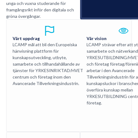
unga och vuxna studerande för
framgångsrikt inför den digitala och
gröna övergångar.
Vårt uppdrag
Vår vision
LCAMP mål att bli den Europeiska
LCAMP strävar efter att yt
hänvisning plattform för
samarbete och nätverkand
kunskapsutveckling, utbyte,
YRKESUTBILDNING/HVET
samarbete och tillhandahållande av
och företag företag/fören
tjänster för YRKESINRIKTAD/HVET
arbetar i den Avancerade
centrum och företag inom den
Tillverkningsindustrin för 
Avancerade Tillverkningsindustrin.
kunskapsluckor i bransche
överföra kunskap mellan
YRKESUTBILDNING centr
företag.