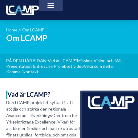
Home
//
Om LCAMP
Om LCAMP
PÅ DEN HÄR SIDAN:
Vad är LCAMP?
Mission, Vision och Mål
Presentation & Broschyr
Projektet video
Vilka som deltar
Komma i kontakt
Vad är LCAMP?
Den LCAMP projektet syftar till att
stödja och stärka den regionala
Avancerad Tillverknings-Centrum för
Yrkesinriktade Excellence (Vikar) för
att bli mer flexibel och bättre utrustad
för att utbilda, fortbilda, och omskola