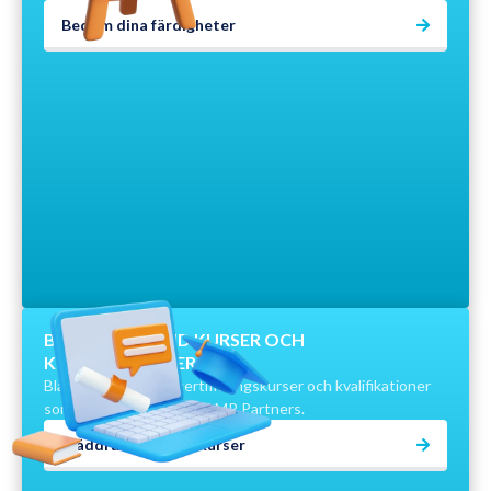
Bedöm dina färdigheter
BLÄDDRA BLAND KURSER OCH
KVALIFIKATIONER
Bläddra bland mikrocertifieringskurser och kvalifikationer
som tillhandahålls av LCAMP Partners.
Bläddra bland AM-kurser