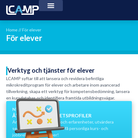
Home
//
För elever
För elever
Verktyg och tjänster för elever
LCAMP syftar till att lansera och revidera befintliga
mikrokreditprogram för elever och arbetare inom avancerad
tillverkning, skapa ett verktyg för kompetensbedömning, lansera
en kursdatabas och identifiera framtida utbildningsvägar.
NY!
ÅTKOMST FÄRDIGHETSPROFILER
Ange dina mål, intressen och erfarenheter, utvärdera
sedan dina färdigheter och få personliga kurs- och
jobbrekommendationer!