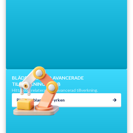
BLÄDDRA BLAND AVANCERADE
TILLVERKNINGSJOBB
Hitta jobb relaterade till avancerad tillverkning.
Bläddra bland AM-yrken