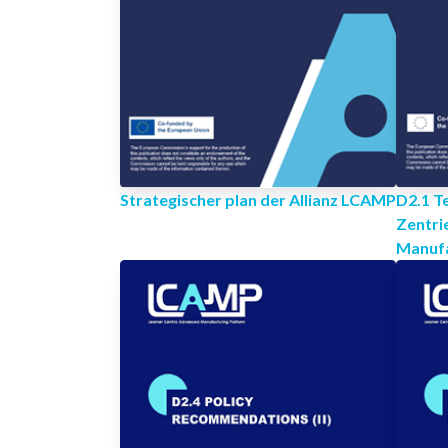
Strategischer plan der Allianz LCAMP
D2.1 Te
Zentri
Manufa