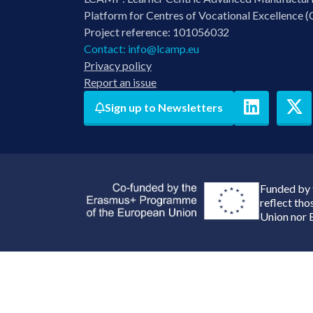
Platform for Centres of Vocational Excellence (
Project reference: 101056032
Contact:
info@lcamp.eu
Privacy policy
Report an issue
Sign up to Newsletters
Funded by 
reflect th
Union nor 