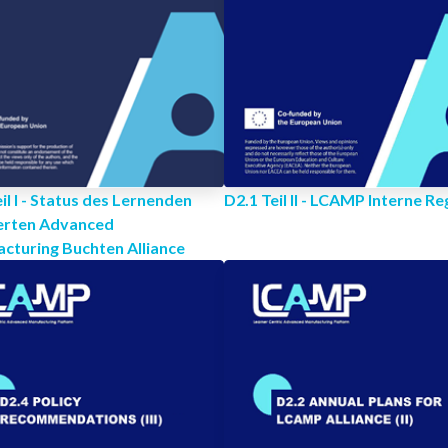
il I - Status des Lernenden
D2.1 Teil II - LCAMP Interne Re
erten Advanced
cturing Buchten Alliance