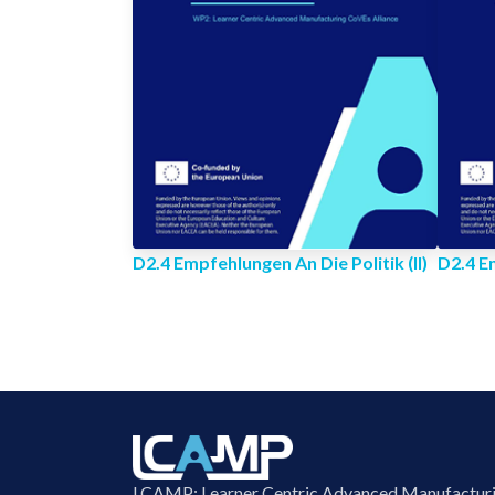
D2.4 Empfehlungen An Die Politik (II)
D2.4 Em
LCAMP: Learner Centric Advanced Manufactur