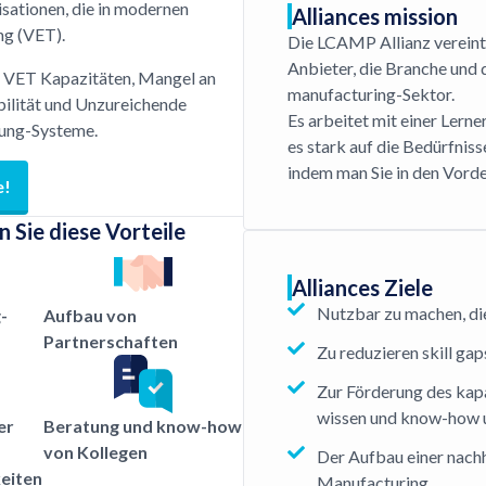
sationen, die in modernen
Alliances mission
ng (VET).
Die LCAMP Allianz vereint
Anbieter, die Branche und 
te VET Kapazitäten, Mangel an
manufacturing-Sektor.
bilität und Unzureichende
Es arbeitet mit einer Lerne
ldung-Systeme.
es stark auf die Bedürfnis
indem man Sie in den Vorder
e!
 Sie diese Vorteile
Alliances Ziele
Nutzbar zu machen, di
-
Aufbau von
Partnerschaften
Zu reduzieren skill ga
Zur Förderung des kapa
wissen und know-how u
er
Beratung und know-how
von Kollegen
Der Aufbau einer nach
eiten
Manufacturing