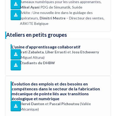
Jumeaux numériques pour les usines apprenantes,
Mikel Ayani
PDG de Simumatik, Suède
Arkite : Une nouvelle ère dans le guidage des
opérateurs,
Dimitri Mestre
– Directeur des ventes,
ARKITE Belgique
Ateliers en petits groupes
L'usine d'apprentissage collaboratif
Irati Zabaleta
,
Liher Errasti
et
Josu Etcheverry
(Miguel Altuna)
Étudiants du DHBW
Évolution des emplois et des besoins en
compétences dans le secteur de la fabrication
mécanique de pointe liés aux transitions
écologique et numérique
Hervé Danton
et
Pascal Pichoutou
(Vallée
Mécanique)